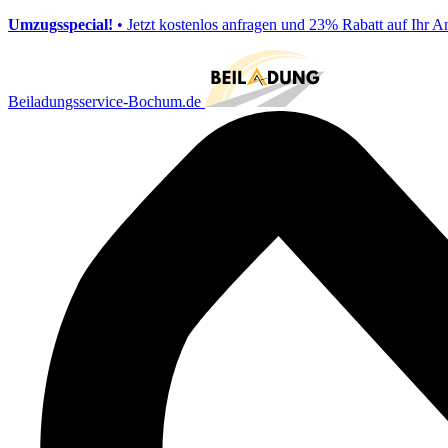
Umzugsspecial!
• Jetzt kostenlos anfragen und 23% Rabatt auf Ihr A
Beiladungsservice-Bochum.de