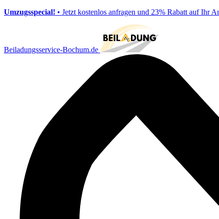
Umzugsspecial!
• Jetzt kostenlos anfragen und 23% Rabatt auf Ihr A
Beiladungsservice-Bochum.de