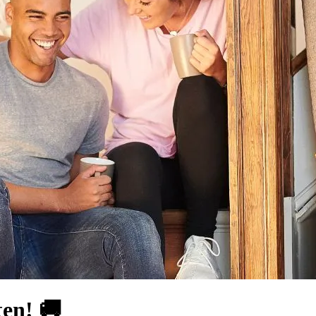
en! 🚚