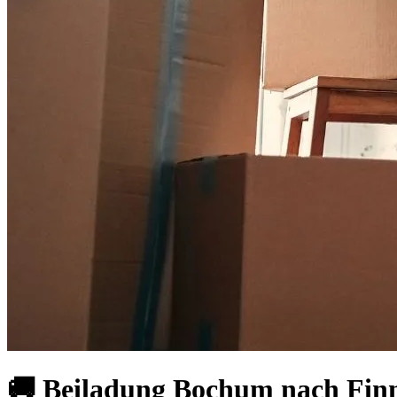
🚚 Beiladung Bochum nach Fin