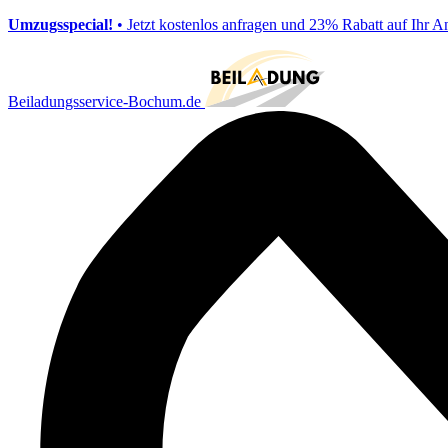
Umzugsspecial!
• Jetzt kostenlos anfragen und 23% Rabatt auf Ihr A
Beiladungsservice-Bochum.de