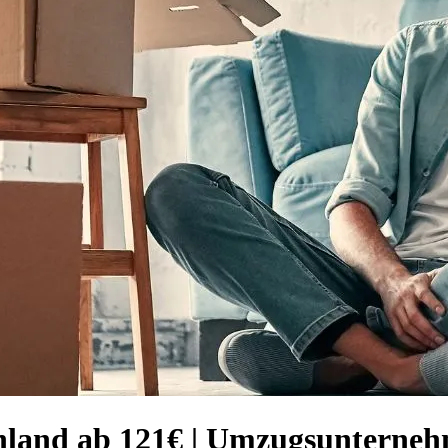
nland ab 121€ | Umzugsunterne