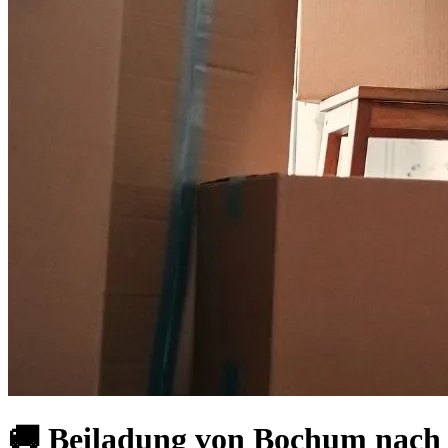
🚚 Beiladung von Bochum nach T