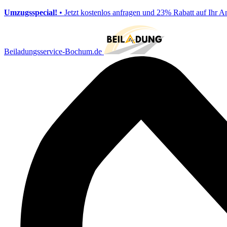
Umzugsspecial!
• Jetzt kostenlos anfragen und 23% Rabatt auf Ihr A
Beiladungsservice-Bochum.de